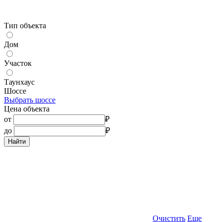
Тип объекта
Дом
Участок
Таунхаус
Шоссе
Выбрать шоссе
Цена объекта
от
₽
до
₽
Найти
Очистить
Еще