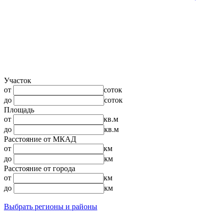
Участок
от
соток
до
соток
Площадь
от
кв.м
до
кв.м
Расстояние от МКАД
от
км
до
км
Расстояние от города
от
км
до
км
Выбрать регионы и районы