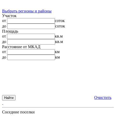
Выбрать регионы и районы
Участок
от
соток
до
соток
Площадь
от
кв.м
до
кв.м
Расстояние от МКАД
от
км
до
км
Очистить
Найти
Соседние поселки