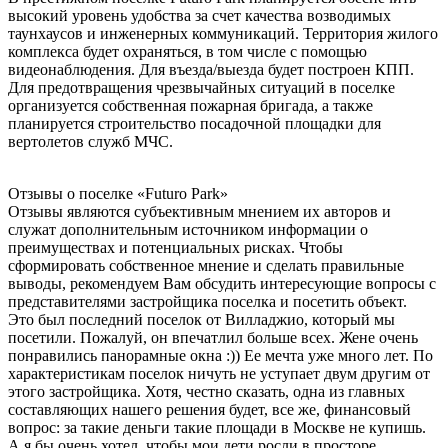
высокий уровень удобства за счет качества возводимых
таунхаусов и инженерных коммуникаций. Территория жилого
комплекса будет охраняться, в том числе с помощью
видеонаблюдения. Для въезда/выезда будет построен КПП.
Для предотвращения чрезвычайных ситуаций в поселке
организуется собственная пожарная бригада, а также
планируется строительство посадочной площадки для
вертолетов служб МЧС.
Отзывы о поселке «Futuro
Park»
Отзывы являются субъективным мнением их авторов и
служат дополнительным источником информации о
преимуществах и потенциальных рисках. Чтобы
сформировать собственное мнение и сделать правильные
выводы, рекомендуем Вам обсудить интересующие вопросы с
представителями застройщика поселка и посетить объект.
Это был последний поселок от Вилладжио, который мы
посетили. Пожалуй, он впечатлил больше всех. Жене очень
понравились панорамные окна :)) Ее мечта уже много лет. По
характеристикам поселок ничуть не уступает двум другим от
этого застройщика. Хотя, честно сказать, одна из главных
составляющих нашего решения будет, все же, финансовый
вопрос: за такие деньги такие площади в Москве не купишь.
А я бы очень хотел, чтобы мои дети росли в просторе.