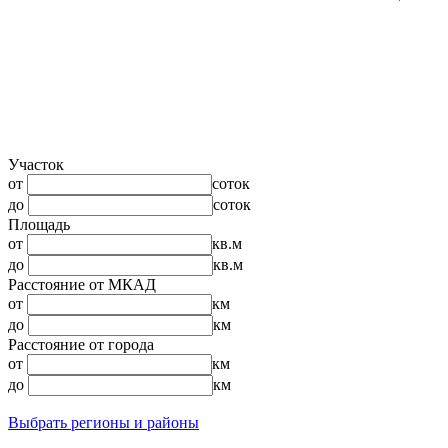
Участок
от
соток
до
соток
Площадь
от
кв.м
до
кв.м
Расстояние от МКАД
от
км
до
км
Расстояние от города
от
км
до
км
Выбрать регионы и районы