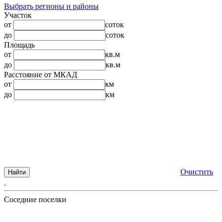
Выбрать регионы и районы
Участок
от
соток
до
соток
Площадь
от
кв.м
до
кв.м
Расстояние от МКАД
от
км
до
км
Очистить
Найти
Соседние поселки