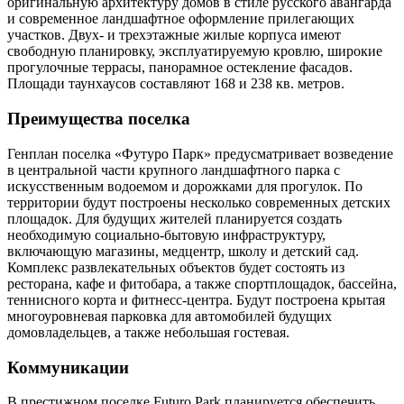
оригинальную архитектуру домов в стиле русского авангарда
и современное ландшафтное оформление прилегающих
участков. Двух- и трехэтажные жилые корпуса имеют
свободную планировку, эксплуатируемую кровлю, широкие
прогулочные террасы, панорамное остекление фасадов.
Площади таунхаусов составляют 168 и 238 кв. метров.
Преимущества поселка
Генплан поселка «Футуро Парк» предусматривает возведение
в центральной части крупного ландшафтного парка с
искусственным водоемом и дорожками для прогулок. По
территории будут построены несколько современных детских
площадок. Для будущих жителей планируется создать
необходимую социально-бытовую инфраструктуру,
включающую магазины, медцентр, школу и детский сад.
Комплекс развлекательных объектов будет состоять из
ресторана, кафе и фитобара, а также спортплощадок, бассейна,
теннисного корта и фитнесс-центра. Будут построена крытая
многоуровневая парковка для автомобилей будущих
домовладельцев, а также небольшая гостевая.
Коммуникации
В престижном поселке Futuro Park планируется обеспечить