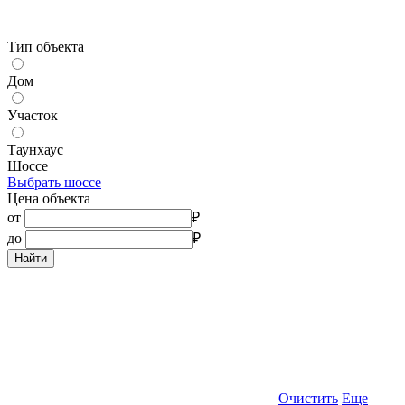
Тип объекта
Дом
Участок
Таунхаус
Шоссе
Выбрать шоссе
Цена объекта
от
₽
до
₽
Найти
Очистить
Еще