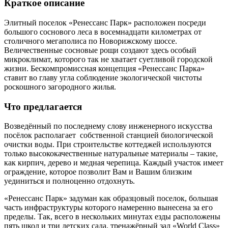
Краткое описание
Элитный поселок «Ренессанс Парк» расположен посреди
большого соснового леса в восемнадцати километрах от
столичного мегаполиса по Новорижскому шоссе.
Величественные сосновые рощи создают здесь особый
микроклимат, которого так не хватает суетливой городской
жизни. Бескомпромиссная концепция «Ренессанс Парка»
ставит во главу угла соблюдение экологической чистоты
роскошного загородного жилья.
Что предлагается
Возведённый по последнему слову инженерного искусства
посёлок располагает собственной станцией биологической
очистки воды. При строительстве коттеджей используются
только высококачественные натуральные материалы – такие,
как кирпич, дерево и медная черепица. Каждый участок имеет
ограждение, которое позволит Вам и Вашим близким
уединиться и полноценно отдохнуть.
«Ренессанс Парк» задуман как образцовый поселок, большая
часть инфраструктуры которого намеренно вынесена за его
пределы. Так, всего в нескольких минутах езды расположены
пять школ и три детских сада, тренажёрный зал «World Class»