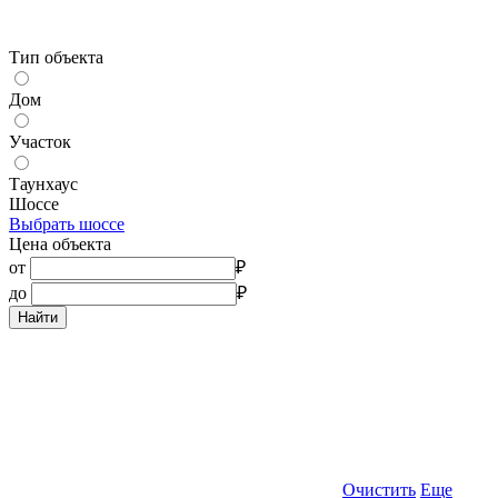
Тип объекта
Дом
Участок
Таунхаус
Шоссе
Выбрать шоссе
Цена объекта
от
₽
до
₽
Найти
Очистить
Еще