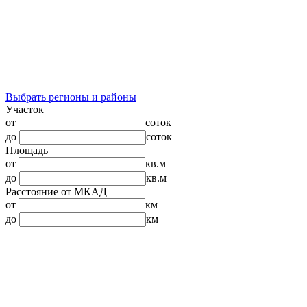
Выбрать регионы и районы
Участок
от
соток
до
соток
Площадь
от
кв.м
до
кв.м
Расстояние от МКАД
от
км
до
км