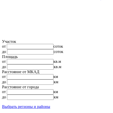
Участок
от
соток
до
соток
Площадь
от
кв.м
до
кв.м
Расстояние от МКАД
от
км
до
км
Расстояние от города
от
км
до
км
Выбрать регионы и районы