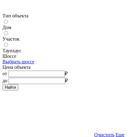
Тип объекта
Дом
Участок
Таунхаус
Шоссе
Выбрать шоссе
Цена объекта
от
₽
до
₽
Найти
Очистить
Еще