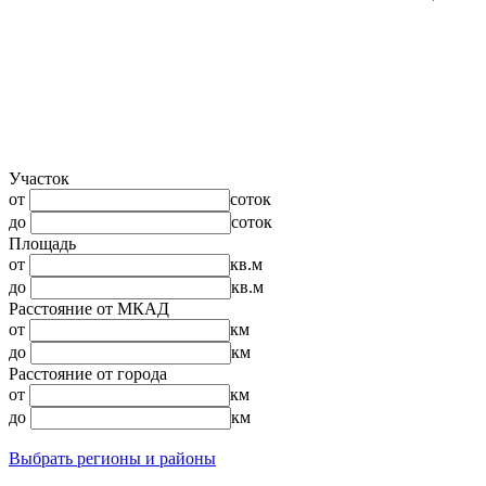
Участок
от
соток
до
соток
Площадь
от
кв.м
до
кв.м
Расстояние от МКАД
от
км
до
км
Расстояние от города
от
км
до
км
Выбрать регионы и районы