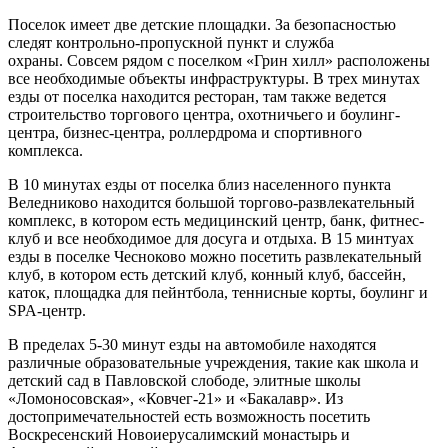
Поселок имеет две детские площадки. За безопасностью
следят контрольно-пропускной пункт и служба
охраны. Совсем рядом с поселком «Грин хилл» расположены
все необходимые объекты инфраструктуры. В трех минутах
езды от поселка находится ресторан, там также ведется
строительство торгового центра, охотничьего и боулинг-
центра, бизнес-центра, роллердрома и спортивного
комплекса.
В 10 минутах езды от поселка близ населенного пункта
Веледниково находится большой торгово-развлекательный
комплекс, в котором есть медицинский центр, банк, фитнес-
клуб и все необходимое для досуга и отдыха. В 15 минтуах
езды в поселке Чесноково можно посетить развлекательный
клуб, в котором есть детский клуб, конный клуб, бассейн,
каток, площадка для пейнтбола, теннисные корты, боулинг и
SPA-центр.
В пределах 5-30 минут езды на автомобиле находятся
различные образовательные учреждения, такие как школа и
детский сад в Павловской слободе, элитные школы
«Ломоносовская», «Ковчег-21» и «Бакалавр». Из
достопримечательностей есть возможность посетить
Воскресенский Новоиерусалимский монастырь и