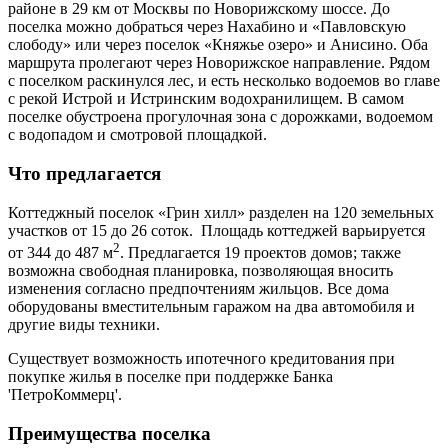
районе в 29 км от Москвы по Новорижскому шоссе. До
поселка можно добраться через Нахабино и «Павловскую
слободу» или через поселок «Княжье озеро» и Анисино. Оба
маршрута пролегают через Новорижское направление. Рядом
с поселком раскинулся лес, и есть несколько водоемов во главе
с рекой Истрой и Истринским водохранилищем. В самом
поселке обустроена прогулочная зона с дорожками, водоемом
с водопадом и смотровой площадкой.
Что предлагается
Коттеджный поселок «Грин хилл» разделен на 120 земельных
участков от 15 до 26 соток. Площадь коттеджей варьируется
2
от 344 до 487 м
. Предлагается 19 проектов домов; также
возможна свободная планировка, позволяющая вносить
изменения согласно предпочтениям жильцов. Все дома
оборудованы вместительным гаражом на два автомобиля и
другие виды техники.
Существует возможность ипотечного кредитования при
покупке жилья в поселке при поддержке Банка
'ПетроКоммерц'.
Преимущества поселка