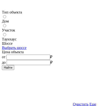
Тип объекта
Дом
Участок
Таунхаус
Шоссе
Выбрать шоссе
Цена объекта
от
₽
до
₽
Найти
Очистить
Еще