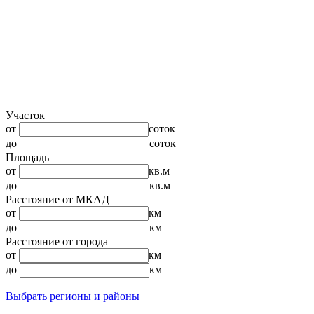
Участок
от
соток
до
соток
Площадь
от
кв.м
до
кв.м
Расстояние от МКАД
от
км
до
км
Расстояние от города
от
км
до
км
Выбрать регионы и районы