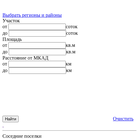
Выбрать регионы и районы
Участок
от
соток
до
соток
Площадь
от
кв.м
до
кв.м
Расстояние от МКАД
от
км
до
км
Очистить
Найти
Соседние поселки