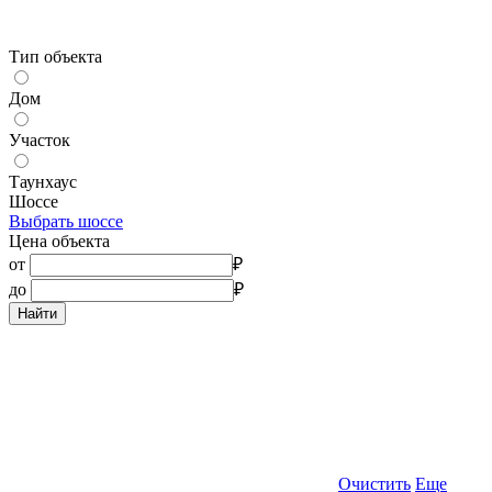
Тип объекта
Дом
Участок
Таунхаус
Шоссе
Выбрать шоссе
Цена объекта
от
₽
до
₽
Найти
Очистить
Еще