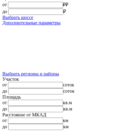
от
₽
₽
до
₽
Выбрать шоссе
Дополнительные параметры
Выбрать регионы и районы
Участок
от
соток
до
соток
Площадь
от
кв.м
до
кв.м
Расстояние от МКАД
от
км
до
км