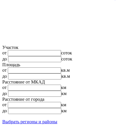
Участок
от
соток
до
соток
Площадь
от
кв.м
до
кв.м
Расстояние от МКАД
от
км
до
км
Расстояние от города
от
км
до
км
Выбрать регионы и районы