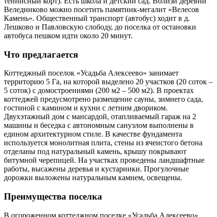
теннисный корт). Есть школа и детский сад. Вблизи деревни
Веледниково можно посетить памятник-мегалит «Велесов
Камень». Общественный транспорт (автобус) ходит в д.
Лешково и Павловскую слободу, до поселка от остановки
автобуса пешком идти около 20 минут.
Что предлагается
Коттеджный поселок «Усадьба Алексеево» занимает
территорию 5 Га, на которой выделено 20 участков (20 соток –
5 соток) с домостроениями (200 м
2
– 500 м
2
). В проектах
коттеджей предусмотрено размещение сауны, зимнего сада,
гостиной с камином и кухни с летним двориком.
Двухэтажный дом с мансардой, отапливаемый гараж на 2
машины и беседка с автономным санузлом выполнены в
едином архитектурном стиле. В качестве фундамента
используется монолитная плита, стены из ячеистого бетона
отделаны под натуральный камень, крышу покрывают
битумной черепицей. На участках проведены ландшафтные
работы, высажены деревья и кустарники. Прогулочные
дорожки выложены натуральным камнем, освещены.
Преимущества поселка
В огороженном коттеджном поселке «Усадьба Алексеево»