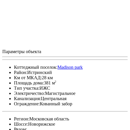
Параметры объекта
Коттеджный поселок:
Madison park
Район:
Истринский
Км от МКАД:
28 км
2
Площадь дома:
381 м
Тип участка:
ИЖС
Электричество:
Магистральное
Канализация:
Центральная
Ограждение:
Кованный забор
Регион:
Московская область
Шоссе:
Новорижское
Рядом: