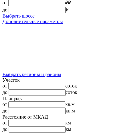
от
₽
₽
до
₽
Выбрать шоссе
Дополнительные параметры
Выбрать регионы и районы
Участок
от
соток
до
соток
Площадь
от
кв.м
до
кв.м
Расстояние от МКАД
от
км
до
км