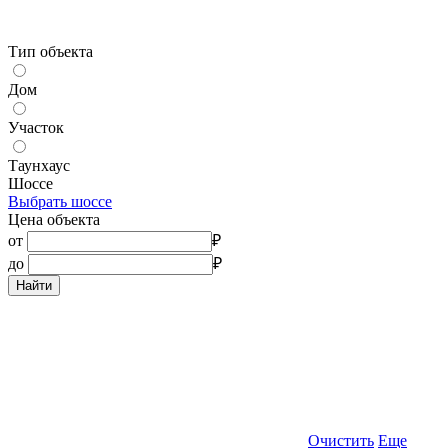
Тип объекта
Дом
Участок
Таунхаус
Шоссе
Выбрать шоссе
Цена объекта
от
₽
до
₽
Найти
Очистить
Еще