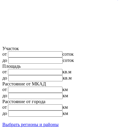
Участок
от
соток
до
соток
Площадь
от
кв.м
до
кв.м
Расстояние от МКАД
от
км
до
км
Расстояние от города
от
км
до
км
Выбрать регионы и районы