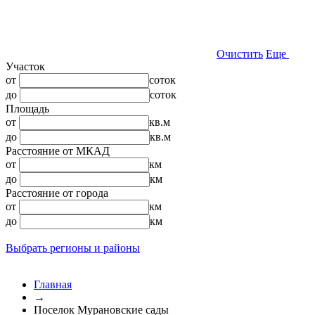
Очистить
Еще
Участок
от
соток
до
соток
Площадь
от
кв.м
до
кв.м
Расстояние от МКАД
от
км
до
км
Расстояние от города
от
км
до
км
Выбрать регионы и районы
Главная
→
Поселок Мурановские сады