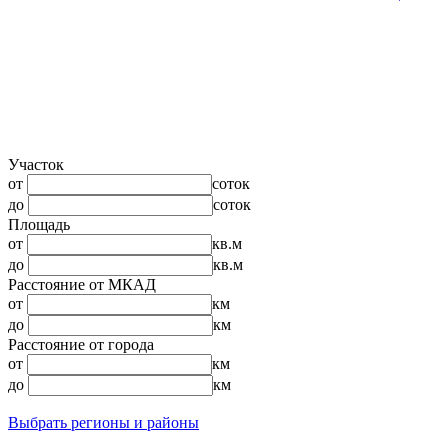
Участок
от
соток
до
соток
Площадь
от
кв.м
до
кв.м
Расстояние от МКАД
от
км
до
км
Расстояние от города
от
км
до
км
Выбрать регионы и районы