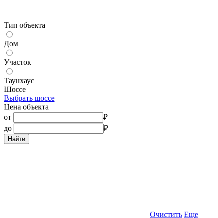
Тип объекта
Дом
Участок
Таунхаус
Шоссе
Выбрать шоссе
Цена объекта
от
₽
до
₽
Найти
Очистить
Еще