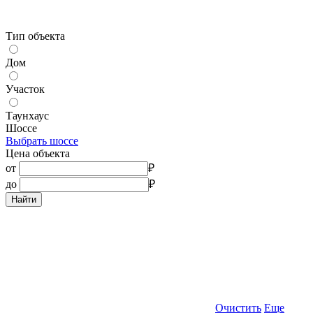
Тип объекта
Дом
Участок
Таунхаус
Шоссе
Выбрать шоссе
Цена объекта
от
₽
до
₽
Найти
Очистить
Еще