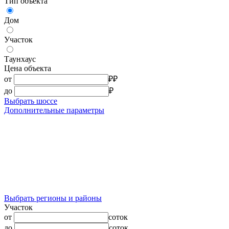
Тип объекта
Дом
Участок
Таунхаус
Цена объекта
от
₽
₽
до
₽
Выбрать шоссе
Дополнительные параметры
Выбрать регионы и районы
Участок
от
соток
до
соток