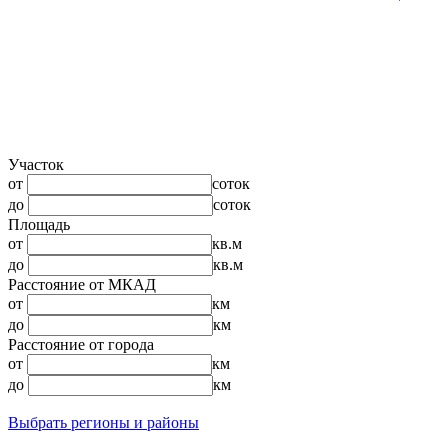
Участок
от
соток
до
соток
Площадь
от
кв.м
до
кв.м
Расстояние от МКАД
от
км
до
км
Расстояние от города
от
км
до
км
Выбрать регионы и районы